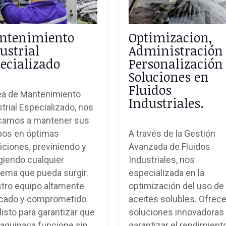
ntenimiento
Optimizacion,
ustrial
Administración
ecializado
Personalización
Soluciones en
Fluidos
rea de Mantenimiento
Industriales.
trial Especializado, nos
camos a mantener sus
pos en óptimas
A través de la Gestión
iciones, previniendo y
Avanzada de Fluidos
giendo cualquier
Industriales, nos
lema que pueda surgir.
especializada en la
tro equipo altamente
optimización del uso de
ficado y comprometido
aceites solubles. Ofre
listo para garantizar que
soluciones innovadoras
aquinaria funcione sin
garantizar el rendimiento