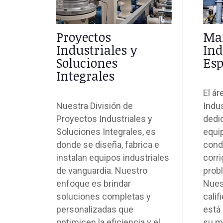
Proyectos
Ma
Industriales y
Ind
Soluciones
Esp
Integrales
El á
Nuestra División de
Indus
Proyectos Industriales y
dedi
Soluciones Integrales, es
equi
donde se diseña, fabrica e
cond
instalan equipos industriales
corri
de vanguardia. Nuestro
prob
enfoque es brindar
Nues
soluciones completas y
cali
personalizadas que
está 
optimicen la eficiencia y el
su m